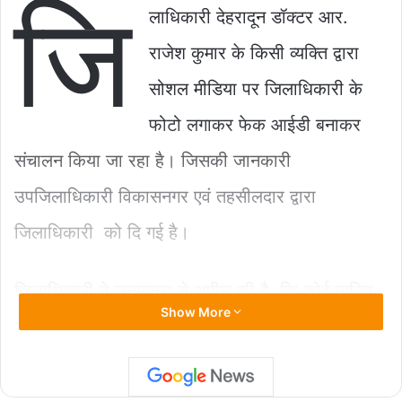
जि
c
at
ai
p
ar
लाधिकारी देहरादून डॉक्टर आर.
e
s
l
y
e
राजेश कुमार के किसी व्यक्ति द्वारा
b
A
Li
सोशल मीडिया पर जिलाधिकारी के
o
p
n
फोटो लगाकर फेक आईडी बनाकर
o
p
k
k
संचालन किया जा रहा है। जिसकी जानकारी
उपजिलाधिकारी विकासनगर एवं तहसीलदार द्वारा
जिलाधिकारी को दि गई है।
जिलाधिकारी ने जनमानस से अपील की है, कि कोई व्यक्ति
Show More
जिलाधिकारी (उनके) के नाम से फेक आईडी से वार्तालाप
करते हैं ,तो तत्काल थाने अथवा साइबर सेल के नंबर 1930
पर शिकायत दर्ज करें।