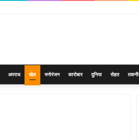
ी घटना का 06 घंटे में दून पुलिस ने किया खुलासा
अपराध
खेल
मनोरंजन
कारोबार
दुनिया
सेहत
तकन