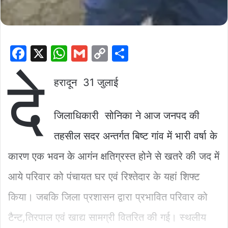
F
X
W
G
C
S
a
h
m
o
h
दे
c
at
ai
p
ar
हरादून 31 जुलाई
e
s
l
y
e
b
A
Li
जिलाधिकारी सोनिका ने आज जनपद की
o
p
n
तहसील सदर अन्तर्गत बिष्ट गांव में भारी वर्षा के
o
p
k
कारण एक भवन के आगंन क्षतिग्रस्त होने से खतरे की जद में
k
आये परिवार को पंचायत घर एवं रिश्तेदार के यहां शिफ्ट
किया। जबकि जिला प्रशासन द्वारा प्रभावित परिवार को
टैन्ट,तिरपाल एवं खाद्य सामग्री वितरित की गई। स्थलीय