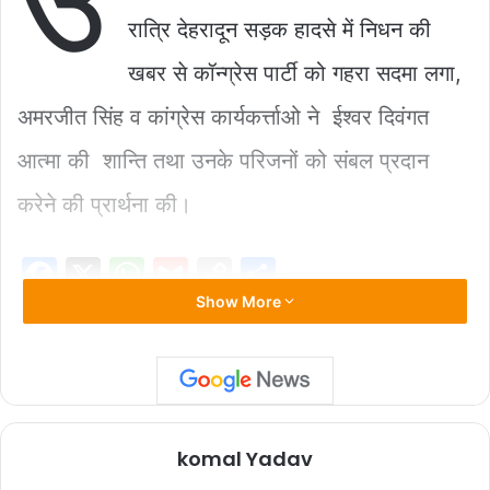
b
A
Li
रात्रि देहरादून सड़क हादसे में निधन की
o
p
n
खबर से कॉन्ग्रेस पार्टी को गहरा सदमा लगा,
o
p
k
k
अमरजीत सिंह व कांग्रेस कार्यकर्त्ताओ ने ईश्वर दिवंगत
आत्मा की शान्ति तथा उनके परिजनों को संबल प्रदान
करेने की प्रार्थना की।
F
X
W
G
C
S
a
h
m
o
h
Show More
c
at
ai
p
ar
Copy URL
e
s
l
y
e
b
A
Li
o
p
n
komal Yadav
o
p
k