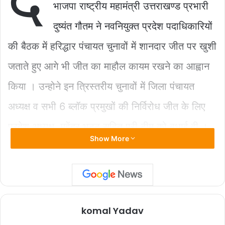
b
A
Li
भाजपा राष्ट्रीय महामंत्री उत्तराखण्ड प्रभारी
o
p
n
दुष्यंत गौतम ने नवनियुक्त प्रदेश पदाधिकारियों
o
p
k
की बैठक में हरिद्धार पंचायत चुनावों में शानदार जीत पर खुशी
k
जताते हुए आगे भी जीत का माहौल कायम रखने का आह्वान
किया । उन्होने इन त्रिस्तरीय चुनावों में जिला पंचायत
अध्यक्ष व सभी 6 ब्लॉक प्रमुखों की निर्विरोध जीत के लिए
प्रदेश अध्यक्ष महेंद्र भट्ट सहित पूरी टीम को बधाई दी ।
Show More
उन्होने कहा प्रधानमंत्री मोदी जी के नेतृत्व में प्राचीन
धार्मिक व सांस्कृतिक भव्यता की दिशा में देश आज बड़ी
लकीर खींच रहा है, हमे इन गौरवशाली कामों व विकास
योजनाओं को जनता तक पहुंचाना है ।
komal Yadav