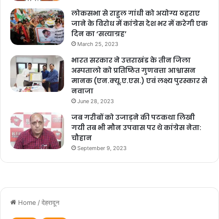
लोकसभा से राहुल गांधी को अयोग्य ठहराए
जाने के विरोध में कांग्रेस देश भर में करेगी एक
दिन का ‘सत्याग्रह’
March 25, 2023
भारत सरकार ने उत्तराखंड के तीन जिला
अस्पतालो को प्रतिष्ठित गुणवत्ता आश्वासन
मानक (एन.क्यू.ए.एस.) एवं लक्ष्य पुरस्कार से
नवाजा
F
X
W
G
C
S
June 28, 2023
a
h
m
o
h
जब गरीबों को उजाड़ने की पटकथा लिखी
c
at
ai
p
ar
गयी तब भी मौन उपवास पर थे कांग्रेस नेता:
Copy URL
चौहान
e
s
l
y
e
September 9, 2023
b
A
Li
o
p
n
o
p
k
k