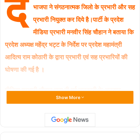
दे
e
s
l
y
e
भाजपा ने संगठनात्मक जिलो के प्रभारी और सह
b
A
Li
प्रभारी नियुक्त कर दिये है।पार्टी के प्रदेश
o
p
n
मीडिया प्रभारी मनवीर सिंह चौहान ने बताया कि
o
p
k
k
प्रदेश अध्यक्ष महेंद्र भट्ट के निर्देश पर प्रदेश महामंत्री
आदित्य राम कोठारी के द्वारा प्रभारी एवं सह प्रभारियों की
घोषणा की गई है ।
मीडिया प्रभारी चौहान द्वारा दी गई जनकारी के अनुसार
Show More
उत्तकाशी जिला प्रभारी नीरू देवी, सह प्रभारी सौरभ
थापालियाल, कुंदन परिहार प्रभारी, चंडी प्रसाद भट्ट सह
प्रभारी चमोली, ऋषि कंडवाल प्रभारी, सह प्रभारी रघुबीर