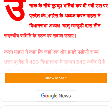
उ
e
s
l
y
e
नाक के नीचे गुपचुप भर्तियां कर दी गयी उस पर
b
A
Li
प्रदेश कंाग्रेस के अध्यक्ष करन माहरा ने
o
p
n
विधानसभा अध्यक्ष ऋतु खण्डूडी द्वारा तीन
o
p
k
k
सदस्यीय समिति के गठन पर सवाल उठाए।
करन माहरा ने कहा कि जहॉ एक ओर हमारे पडोसी राज्य
उत्तर प्रदेश में 403 विधानसभा में लगभग 543 कर्मचारी है
वहीं हमारे उत्तराखण्ड प्रदेश की छोटी सी 70 सदस्यों वाली
Show More
विधानसभा में 560 से अधिक कर्मचारी कार्यरत होना अपने
आप में नियुक्तियों में हुई बंदरबाट की ओर ईशारा करता हैं।
करन माहरा ने कहा कि उत्तराखण्ड विधानसभा में राज्य गठन