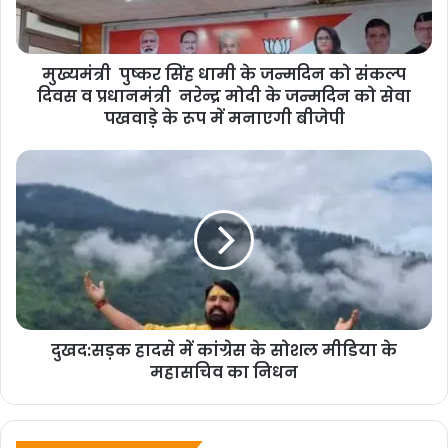
सिंह नयाल, (वर्तमान में लोक सेवा आयोग के सदस्य), एवं
सुरेन्द्र सिंह रावत (पूर्व सूचना आयुक्त) को सदस्य बनाया गया
मुख्यमंत्री पुष्कर सिंह धामी के जन्मदिन को संकल्प
दिवस व प्रधानमंत्री नरेन्द्र मोदी के जन्मदिन को सेवा
है। जबकि विधानसभा एक संवैधानिक संस्था है जिसके किसी
पखवाड़े के रूप में मनाएगी बीजेपी
भी मामले की जांच का अधिकार केवल मा0 उच्च न्यायालय
अथवा मा0 सर्वोच्च न्यायालय में निहित होता है। ऐसे में
सरकार के अधीन कार्य करने वाले लोक सेवकों द्वारा की जाने
वाली जांच की निष्पक्षता संदेहास्पद है।
माहरा ने कहा कि राज्य विधानसभा द्वारा भर्तियों की जांच हेतु
दुखद:सड़क हादसे में कांग्रेस के सोशल मीडिया के
महासचिव का निधन
गठित समिति की जांच पूरी होने से पूर्व ही जांच से सम्बन्धित
सूचनाओं का सार्वजनिक होना जांच समति की निष्पक्षता पर