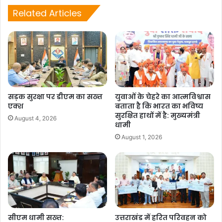
e
s
l
y
e
Related Articles
b
A
Li
o
p
n
o
p
k
k
सड़क सुरक्षा पर डीएम का सख्त
युवाओं के चेहरे का आत्मविश्वास
एक्श
बताता है कि भारत का भविष्य
सुरक्षित हाथों में है: मुख्यमंत्री
August 4, 2026
धामी
August 1, 2026
सीएम धामी सख्त:
उत्तराखंड में हरित परिवहन को