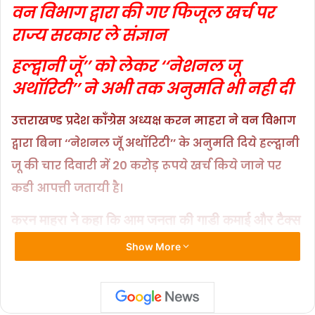
वन विभाग द्वारा की गए फिजूल खर्च पर
c
at
ai
p
ar
राज्य सरकार ले संज्ञान
e
s
l
y
e
b
A
Li
हल्द्वानी जूॅ’’ को लेकर ‘‘नेशनल जू
o
p
n
अथॉरिटी’’ ने अभी तक अनुमति भी नही दी
o
p
k
उत्तराखण्ड प्रदेश कॉंग्रेस अध्यक्ष करन माहरा ने वन विभाग
k
द्वारा बिना ‘‘नेशनल जॅू अथॉरिटी’’ के अनुमति दिये हल्द्वानी
जू की चार दिवारी में 20 करोड़ रूपये खर्च किये जाने पर
कडी आपत्ती जतायी है।
करन माहरा ने कहा कि आम जनता की गाडी कमाई और टैक्स
पेयर के पैसों को खर्च करने में वन विभाग जिस तरह की
Show More
फिजुल खर्ची और लापरवाही बरत रहा है, उसका संज्ञान राज्य
सरकार को तुरन्त लेना चाहिए।