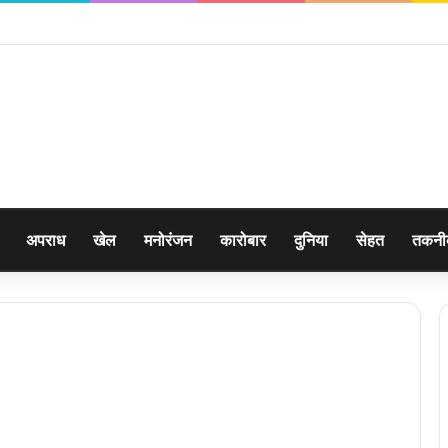
ना का 06 घंटे में दून पुलिस ने किया खुलासा
अपराध
खेल
मनोरंजन
कारोबार
दुनिया
सेहत
तकन