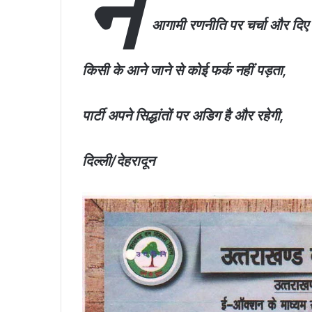
न
e
s
l
y
e
b
A
Li
आगामी रणनीति पर चर्चा और दिए ज
o
p
n
o
p
k
किसी के आने जाने से कोई फर्क नहीं पड़ता,
k
पार्टी अपने सिद्धांतों पर अडिग है और रहेगी,
दिल्ली/देहरादून