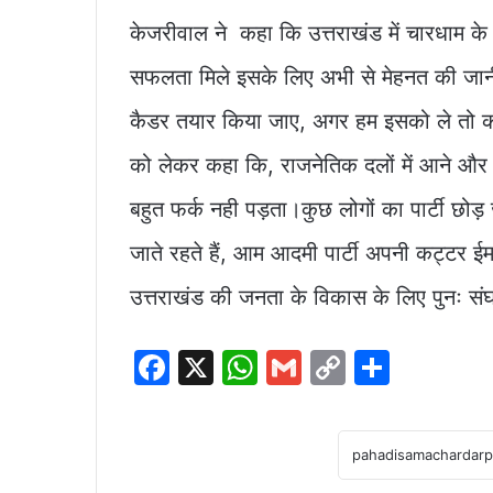
केजरीवाल ने कहा कि उत्तराखंड में चारधाम के प
सफलता मिले इसके लिए अभी से मेहनत की जानी च
कैडर तयार किया जाए, अगर हम इसको ले तो को
को लेकर कहा कि, राजनेतिक दलों में आने और जा
बहुत फर्क नही पड़ता।कुछ लोगों का पार्टी छोड़
जाते रहते हैं, आम आदमी पार्टी अपनी कट्टर ई
उत्तराखंड की जनता के विकास के लिए पुनः संघ
F
X
W
G
C
S
a
h
m
o
h
c
at
ai
p
ar
e
s
l
y
e