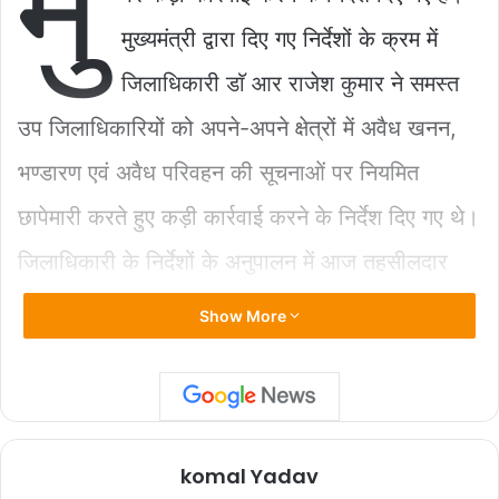
मु
b
A
Li
मुख्यमंत्री द्वारा दिए गए निर्देशों के क्रम में
o
p
n
जिलाधिकारी डाॅ आर राजेश कुमार ने समस्त
o
p
k
k
उप जिलाधिकारियों को अपने-अपने क्षेत्रों में अवैध खनन,
भण्डारण एवं अवैध परिवहन की सूचनाओं पर नियमित
छापेमारी करते हुए कड़ी कार्रवाई करने के निर्देश दिए गए थे।
जिलाधिकारी के निर्देशों के अनुपालन में आज तहसीलदार
सदर सुरेन्द्र सिंह के नेतृत्व में राजस्व विभाग की टीम ने
Show More
तहसील सदर क्षेत्रान्तर्गत रेडिमिक्स प्लान्ट की जांच की गई।
जिनमें 3 रेडिमिक्स प्लान्ट जांच के समय उपस्थित रेडिमिक्स
प्लान्ट प्रतिनिधि/स्वामी से अनुमति /अनुज्ञा पत्र मांगे जाने
komal Yadav
पर वह प्रस्तुत नहीं कर पाए।