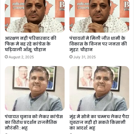
e
s
l
y
e
b
A
Li
o
p
n
o
p
k
k
आरक्षण नही परिवारवाद की
पंचायतों मे मिली जीत धामी के
फिक्र मे बह रहे कांग्रेस के
विकास के विजन पर जनता की
घड़ियाली आँसू: चौहान
मुहर: चौहान
August 2, 2025
July 31, 2025
पंचायत चुनाव को लेकर कांग्रेस
मुंह मे सोने का चम्मच लेकर पैदा
का विरोध प्रदर्शन राजनैतिक
युवराज नही हो सकते किसानी
नौटंकी : भट्ट
का आदर्श: भट्ट