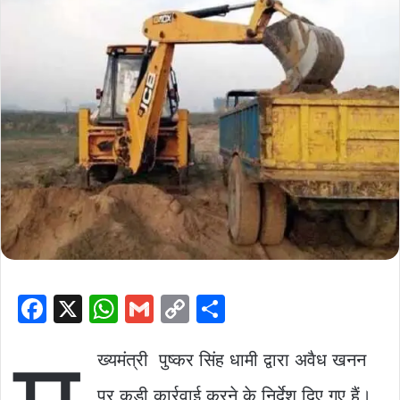
F
X
W
G
C
S
a
h
m
o
h
c
at
ai
p
ar
ख्यमंत्री पुष्कर सिंह धामी द्वारा अवैध खनन
e
s
l
y
e
पर कड़ी कार्रवाई करने के निर्देश दिए गए हैं।