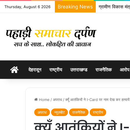
Breaking News
बैरागीवाला हत्याका
Thursday, August 6 2026
होम
देहरादून
राष्ट्रीय
उत्तराखण्ड
राजनैतिक
आरोप
Home
/
अपराध
/
क्यूँ आतंकियों ने I-Card पर नाम देख कर हत्यायें 
अपराध
न्यूज़बीट
राजनैतिक
राष्ट्रीय
क्यूँ आतंकियों ने