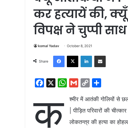
कर हत्यायें की, क्य
विपक्ष ने चुप्पी सा
komal Yadav
October 8, 2021
Facebook
X
LinkedIn
Share via Email
Share
F
X
W
G
C
S
a
h
m
o
h
क
c
at
ai
p
ar
श्मीर में आतंकी गोलियों से 
e
s
l
y
e
| पीड़ित परिवारों की चीत्क
b
A
Li
लोकतन्त्र की हत्या का होहल्ल