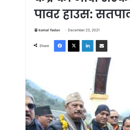
पावर हाउस: सतपा
komal Yadav
December 23, 2021
Facebook
X
LinkedIn
Share via Email
Share