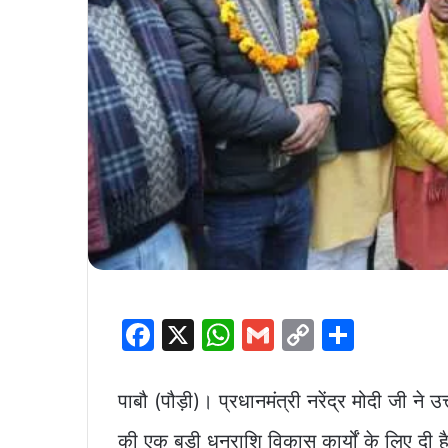
F
X
W
G
C
S
a
h
m
o
h
c
at
ai
p
ar
पाबौ (पौड़ी)। प्रधानमंत्री नरेंद्र मोदी जी 
e
s
l
y
e
की एक बड़ी धनराशि विकास कार्यों के लिए दी ह