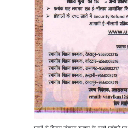
मासौं से विजय संकल्प यात्रा के पाबौ पहुंचन