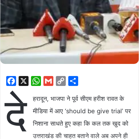
F
X
W
G
C
S
a
h
m
o
h
दे
c
at
ai
p
ar
हरादून, भाजपा ने पूर्व सीएम हरीश रावत के
e
s
l
y
e
मीडिया में आए ‘should be give trial’ पर
b
A
Li
निशाना साधते हुए कहा कि कल तक खुद को
o
p
n
उत्तराखंड की चाहत बताने वाले अब अपने ही