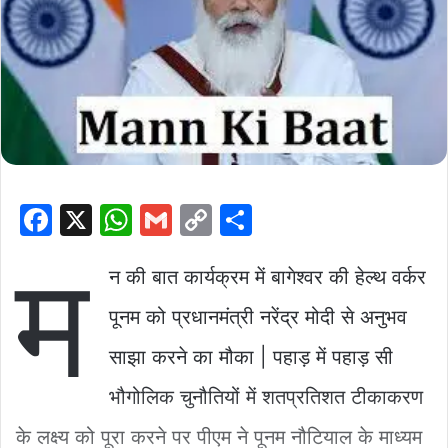
F
X
W
G
C
S
a
h
m
o
h
म
c
at
ai
p
ar
न की बात कार्यक्रम में बागेश्वर की हेल्थ वर्कर
e
s
l
y
e
पूनम को प्रधानमंत्री नरेंद्र मोदी से अनुभव
b
A
Li
साझा करने का मौका | पहाड़ में पहाड़ सी
o
p
n
भौगोलिक चुनौतियों में शतप्रतिशत टीकाकरण
o
p
k
k
के लक्ष्य को पूरा करने पर पीएम ने पूनम नौटियाल के माध्यम