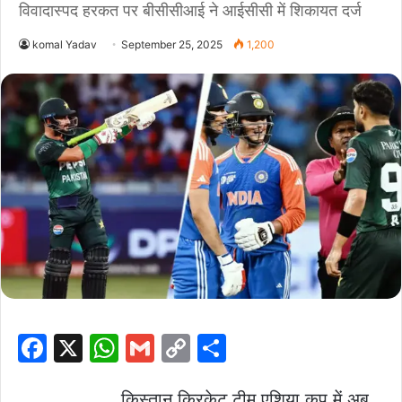
विवादास्पद हरकत पर बीसीसीआई ने आईसीसी में शिकायत दर्ज
komal Yadav
September 25, 2025
1,200
F
X
W
G
C
S
a
h
m
o
h
किस्तान क्रिकेट टीम एशिया कप में अब