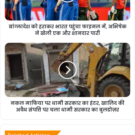
अचानक मेरे मन में आया चलो आज जश्न मनाते हैं। मुझे नहीं
पता कि लोग इसे कैसे लेंगे लेकिन मुझे इसकी परवाह नहीं
बांग्लादेश को हराकर भारत पहुंचा फाइनल में, अभिषेक
है’।
ने खेली एक और शानदार पारी
पीटीआई की रिपोर्ट् के अनुसार, बीसीसीआई की शिकायत के
बाद अगर हारिस रऊफ और साहिबजादा फरहान लिखित
आरोपों से इनकार करते हैं, तो उन्हें आईसीसी एलीट पैनल के
रेफरी रिची रिचर्डसन के सामने सुनवाई के लिए पेश होना पड़
सकता है। अगर वे नियमों के अनुसार अपने कार्यों को साबित
करने में विफल रहते हैं तो उन पर प्रतिबंध लगाया जा सकता
नकल माफिया पर धामी सरकार का हंटर, खालिद की
अवैध संपत्ति पर चला धामी सरकार का बुलडोज़र
है।
बीसीसीआई की शिकायत के जवाब में पीसीबी ने 14 सितंबर