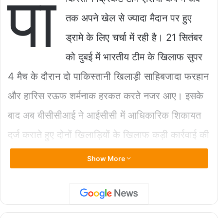
पा
c
at
ai
p
ar
e
s
l
y
e
तक अपने खेल से ज्यादा मैदान पर हुए
b
A
Li
ड्रामे के लिए चर्चा में रही है। 21 सितंबर
o
p
n
को दुबई में भारतीय टीम के खिलाफ सुपर
o
p
k
k
4 मैच के दौरान दो पाकिस्तानी खिलाड़ी साहिबजादा फरहान
और हारिस रऊफ शर्मनाक हरकत करते नजर आए। इसके
बाद अब बीसीसीआई ने आईसीसी में आधिकारिक शिकायत
दर्ज कराते हुए दोनों खिलाड़ियों के खिलाफ कड़ी कार्रवाई की
मांग की है।
Show More
दरअसल, 21 सितंबर को भारत और पाकिस्तान के बीच मैच
के दौरान पाकिस्तानी तेज गेंदबाज हारिस रऊफ ने भारतीय
खिलाड़ियों को बार-बार परेशान करने की कोशिश की थी।