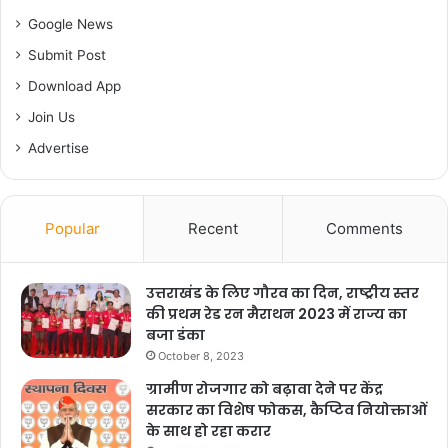
सहित सम्बन्धित अधिकारी उपस्थित रहे।
Google News
Submit Post
F
X
W
G
C
S
Download App
a
h
m
o
h
Join Us
c
at
ai
p
ar
Advertise
Copy URL
e
s
l
y
e
b
A
Li
o
p
n
Popular
Recent
Comments
o
p
k
k
उत्तराखंड के लिए गौरव का दिन, राष्ट्रीय स्तर
की प्रथम रेड रन मैराथन 2023 में राज्य का
बजा डंका
October 8, 2023
ग्रामीण रोजगार को बढ़ावा देने पर केंद्र
सरकार का विशेष फोकस, कैप्टिव नियोक्ताओं
के साथ हो रहा करार