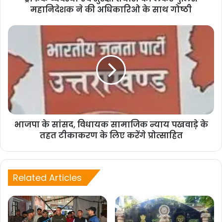
महानिदेशक ने की अधिकारिओ के साथ गोष्ठी
https://docs.google.com/forms/d/e/1FAIpQL
SdKEYjxrZUe4JlLTtNBek7RrS1L5G_uvggQrE
C6nIyp6iSRxw/viewform?usp=sf_link
जिलाधिकारी/मुख्य कार्यकारी अधिकारी स्मार्ट सिटी
भाजपा के सांसद, विधायक सामाजिक न्याय पखवाड़े के
परियोजना लि0 ने परियोजना अन्तर्गत र्निमित होने वाली
तहत टीकाकरण के लिए करेंगे प्रोत्साहित
कलेक्टेªट की ग्रीन बिल्डिंग के कार्यों की प्रगति के संबंध में
जानकारी प्राप्त करने पर कार्यदायी संस्था सीपीडब्लूडी के
Related Articles
अधिकारियों ने बताया गया कि ग्रीन बिल्डिंग की टेण्डर
प्रक्रिया पूर्ण हो चुकी है।