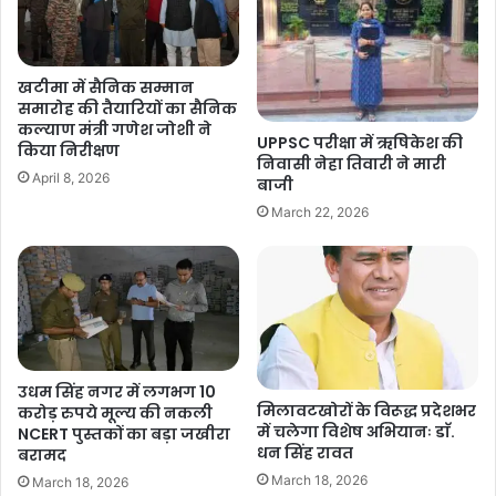
खटीमा में सैनिक सम्मान
समारोह की तैयारियों का सैनिक
कल्याण मंत्री गणेश जोशी ने
UPPSC परीक्षा में ऋषिकेश की
किया निरीक्षण
निवासी नेहा तिवारी ने मारी
April 8, 2026
बाजी
March 22, 2026
उधम सिंह नगर में लगभग 10
मिलावटखोरों के विरूद्ध प्रदेशभर
करोड़ रुपये मूल्य की नकली
में चलेगा विशेष अभियानः डाॅ.
NCERT पुस्तकों का बड़ा जखीरा
धन सिंह रावत
बरामद
March 18, 2026
March 18, 2026