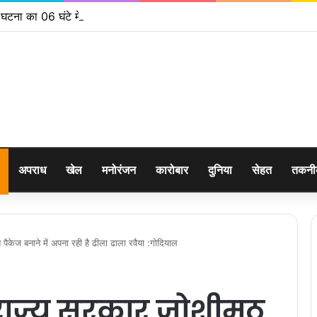
 घटना का 06 घंटे में दून पुलिस ने किया खुलासा
अपराध
खेल
मनोरंजन
कारोबार
दुनिया
सेहत
तकन
ैकेज बनाने में अपना रही है ढीला ढाला रवैया :गोदियाल
 राज्य सरकार जोशीमठ