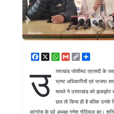
F
X
W
G
C
S
a
h
m
o
h
उ
c
at
ai
p
ar
त्तराखंड जोशीमठ त्रासदी के जख्
e
s
l
y
e
भ्रष्ट अधिकारियों एवं भाजपा स
b
A
Li
मामले ने उत्तराखंड को झकझोर क
o
p
n
छल तो किया ही है बल्कि उनके वि
o
p
k
k
कांग्रेस के पूर्व अध्यक्ष गणेश गोदियाल का। शनिव