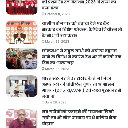
की प्रथम रेड रन मैराथन 2023 में राज्य का
बजा डंका
F
X
W
G
C
S
October 8, 2023
a
h
m
o
h
ग्रामीण रोजगार को बढ़ावा देने पर केंद्र
c
at
ai
p
ar
सरकार का विशेष फोकस, कैप्टिव नियोक्ताओं
Copy URL
के साथ हो रहा करार
e
s
l
y
e
March 28, 2023
b
A
Li
लोकसभा से राहुल गांधी को अयोग्य ठहराए
o
p
n
जाने के विरोध में कांग्रेस देश भर में करेगी एक
दिन का ‘सत्याग्रह’
o
p
k
March 25, 2023
k
भारत सरकार ने उत्तराखंड के तीन जिला
अस्पतालो को प्रतिष्ठित गुणवत्ता आश्वासन
मानक (एन.क्यू.ए.एस.) एवं लक्ष्य पुरस्कार से
नवाजा
June 28, 2023
जब गरीबों को उजाड़ने की पटकथा लिखी
गयी तब भी मौन उपवास पर थे कांग्रेस नेता:
चौहान