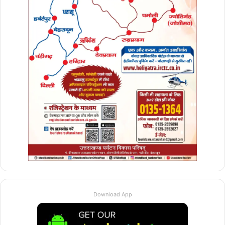
चतुर्वेदी, सरित चतुर्वेदी, डॉ कीर्ति पंत, सरीफ भारती, डॉक्टर
केवल कुमार, डॉ आरएन सिंह आशु टंडन, डॉ निमिषा
अग्रवाल, मयंक शर्मा, पवन बक्शी, मनीष अग्रवाल, मनोज
कौशिक, शुभम अग्रवाल, निधि अग्रवाल, मालाणी शर्मा,
प्रदीप चौहान, लता शर्मा, चेतन अरोरा, लक्ष्मी गर्ग, डॉक्टर
संजीव गुप्ता, अनीस अंसारी, विकास अग्रवाल, दिव्या चतुर्वेदी
सहित अनेक जनप्रतिनिधि मौजूद रहे।
Download App