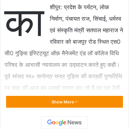
का
c
at
ai
p
ar
शीपुर: प्रदेश के पर्यटन, लोक
e
s
l
y
e
निर्माण, पंचायत राज, सिंचाई, धर्मस्व
b
A
Li
एवं संस्कृति मंत्री सतपाल महाराज ने
o
p
n
रविवार को बाजपुर रोड स्थित एस0
o
p
k
k
सी0 गुड़िया इंस्टिट्यूट ऑफ़ मैनेजमेंट एंड लॉ कॉलेज विधि
परिषद के आभासी न्यायालय का उद्घाटन करते हुए कही।
पूर्व सांसद स्व० सत्येन्द्र चन्द्र गुड़िया की बारहवीं पुण्यतिथि
पर कहा की आज हम उनको स्मरण कर रहे हैं,वह एक ऐसी
राजनीतिक शख्सियत थे जिनके कार्यों की प्रसंशा उनके
Show More
विरोधी भी करते थे। उन्होंने कभी भी राजनीतिक ताकत का
दुरूपयोग नहीं किया।