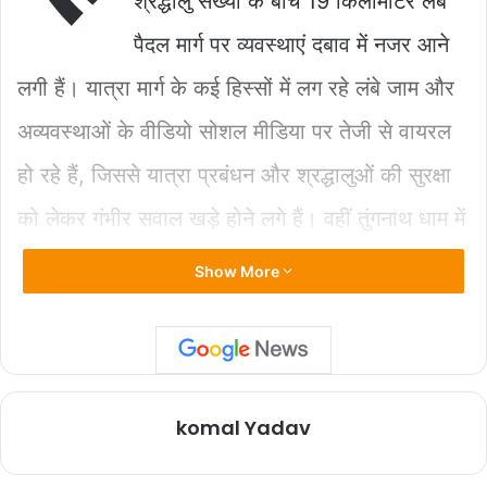
श्रद्धालु संख्या के बीच 19 किलोमीटर लंबे
o
p
n
पैदल मार्ग पर व्यवस्थाएं दबाव में नजर आने
o
p
k
k
लगी हैं। यात्रा मार्ग के कई हिस्सों में लग रहे लंबे जाम और
अव्यवस्थाओं के वीडियो सोशल मीडिया पर तेजी से वायरल
हो रहे हैं, जिससे यात्रा प्रबंधन और श्रद्धालुओं की सुरक्षा
को लेकर गंभीर सवाल खड़े होने लगे हैं। वहीं तुंगनाथ धाम में
यात्रियों के बीच मारपीट के वीडियो सामने आने से भी
Show More
व्यवस्थाओं पर चर्चा तेज हो गई है।
जानकारी के अनुसार भीमबली, लिनचोली, जंगलचट्टी सहित
कई संवेदनशील स्थानों पर मार्ग अत्यंत संकरा होने के कारण
komal Yadav
यात्रियों की आवाजाही प्रभावित हो रही है। एक ओर हजारों
श्रद्धालु बाबा केदार के दर्शन के लिए पैदल यात्रा कर रहे हैं,