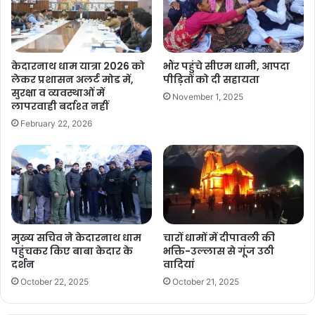
चारधाम यात्रा के चरम सीजन में प्रतिदिन हजारों श्रद्धालु
केदारनाथ धाम पहुंच रहे हैं। ऐसे में विशेषज्ञों का मानना है कि
केदारनाथ धाम यात्रा 2026 को
भौंर पहुंचे सीएम धामी, आपदा
यदि समय रहते भीड़ प्रबंधन, मार्ग सुरक्षा, आपातकालीन
लेकर प्रशासन अलर्ट मोड में,
पीड़ितों को दी सहायता
सुरक्षा व व्यवस्थाओं में
चिकित्सा सेवाओं और निगरानी तंत्र को और अधिक सुदृढ़
November 1, 2025
लापरवाही बर्दाश्त नहीं
नहीं किया गया, तो भविष्य में किसी अप्रिय घटना की
February 22, 2026
आशंका से इनकार नहीं किया जा सकता।
स्थानीय लोगों और श्रद्धालुओं ने प्रशासन से मांग की है कि
संवेदनशील स्थानों पर अतिरिक्त पुलिस बल तैनात किया
जाए, मजबूत बैरिकेडिंग की व्यवस्था की जाए तथा पैदल मार्ग
मुख्य सचिव ने केदारनाथ धाम
चारों धामों में दीपावली की
पहुंचकर किए बाबा केदार के
भक्ति-उल्लास से गूंज उठी
पर प्रभावी भीड़ नियंत्रण तंत्र लागू कर श्रद्धालुओं की
दर्शन
वादियां
October 22, 2025
October 21, 2025
सुरक्षा सुनिश्चित की जाए।