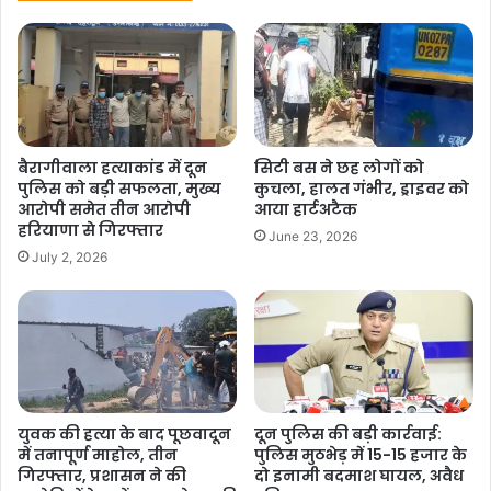
k
बैरागीवाला हत्याकांड में दून
सिटी बस ने छह लोगों को
पुलिस को बड़ी सफलता, मुख्य
कुचला, हालत गंभीर, ड्राइवर को
आरोपी समेत तीन आरोपी
आया हार्टअटैक
हरियाणा से गिरफ्तार
June 23, 2026
July 2, 2026
युवक की हत्या के बाद पूछवादून
दून पुलिस की बड़ी कार्रवाई:
में तनापूर्ण माहोल, तीन
पुलिस मुठभेड़ में 15-15 हजार के
गिरफ्तार, प्रशासन ने की
दो इनामी बदमाश घायल, अवैध