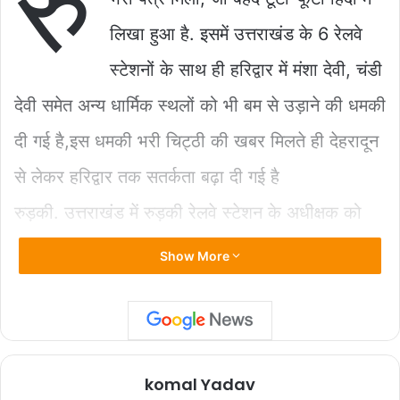
रु
b
A
Li
लिखा हुआ है. इसमें उत्तराखंड के 6 रेलवे
o
p
n
स्टेशनों के साथ ही हरिद्वार में मंशा देवी, चंडी
o
p
k
k
देवी समेत अन्य धार्मिक स्थलों को भी बम से उड़ाने की धमकी
दी गई है,इस धमकी भरी चिट्ठी की खबर मिलते ही देहरादून
से लेकर हरिद्वार तक सतर्कता बढ़ा दी गई है
रुड़की. उत्तराखंड में रुड़की रेलवे स्टेशन के अधीक्षक को
एक धमकी भरा पत्र मिला है, जिसमें लक्सर, नजीबाबाद,
Show More
देहरादून, रुड़की, ऋषिकेश और हरिद्वार रेलवे स्टेशन को बम
से उड़ाने की धमकी दी गई है. यह धमकी भरा पत्र भेजने
वाले ने खुद को आतंकी संगठन जैश ए मोहम्मद का एरिया
komal Yadav
कमांडर सलीम अंसारी बताया है.