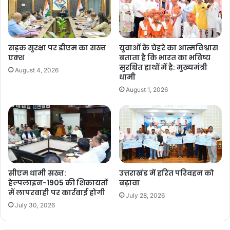
रही हैं। यह साफ बताता है की धामी सरकार में भ्रष्टाचार
अपने चरम पर है।
सड़क सुरक्षा पर डीएम का सख्त
युवाओं के चेहरे का आत्मविश्वास
F
X
W
G
C
S
एक्श
बताता है कि भारत का भविष्य
सुरक्षित हाथों में है: मुख्यमंत्री
August 4, 2026
a
h
m
o
h
धामी
c
at
ai
p
ar
August 1, 2026
Copy URL
e
s
l
y
e
b
A
Li
o
p
n
o
p
k
k
सीएम धामी सख्त:
उत्तराखंड में हरित परिवहन को
हेल्पलाइन-1905 की शिकायतों
बढ़ावा
में लापरवाही पर कार्रवाई होगी
July 28, 2026
July 30, 2026