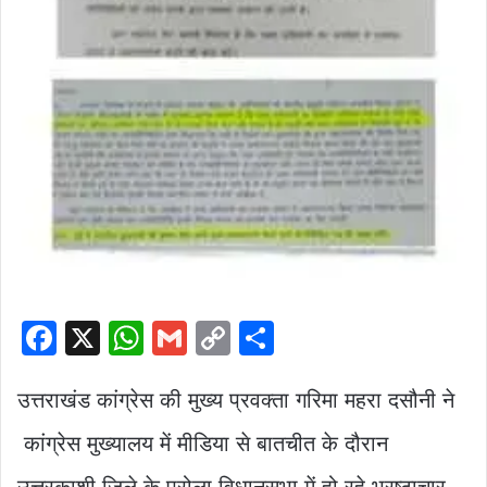
F
X
W
G
C
S
a
h
m
o
h
c
at
ai
p
ar
उत्तराखंड कांग्रेस की मुख्य प्रवक्ता गरिमा महरा दसौनी ने
e
s
l
y
e
कांग्रेस मुख्यालय में मीडिया से बातचीत के दौरान
b
A
Li