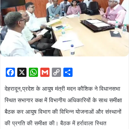
F
X
W
G
C
S
a
h
m
o
h
c
at
ai
p
ar
देहरादून,प्रदेश के आयुष मंत्री मदन कौशिक ने विधानसभा
e
s
l
y
e
स्थित सभागार कक्ष में विभागीय अधिकारियों के साथ समीक्षा
b
A
Li
बैठक कर आयुष विभाग की विभिन्न योजनाओं और संस्थानों
o
p
n
की प्रगति की समीक्षा की। बैठक में हर्रावाला स्थित
o
p
k