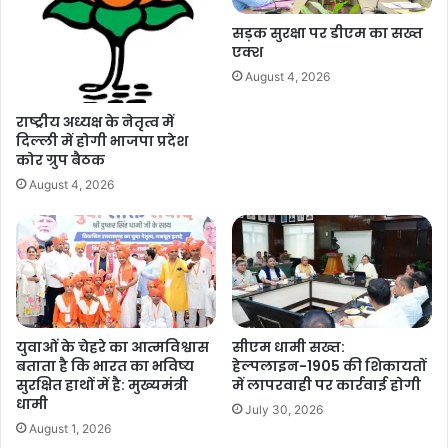
c
at
ai
p
ar
Copy URL
e
s
l
y
e
सड़क सुरक्षा पर डीएम का सख्त
एक्श
b
A
Li
August 4, 2026
o
p
n
o
p
k
राष्ट्रीय अध्यक्ष के नेतृत्व में
दिल्ली में होगी भाजपा प्रदेश
k
कोर ग्रुप बैठक
August 4, 2026
युवाओं के चेहरे का आत्मविश्वास
सीएम धामी सख्त:
बताता है कि भारत का भविष्य
हेल्पलाइन-1905 की शिकायतों
सुरक्षित हाथों में है: मुख्यमंत्री
में लापरवाही पर कार्रवाई होगी
धामी
July 30, 2026
August 1, 2026