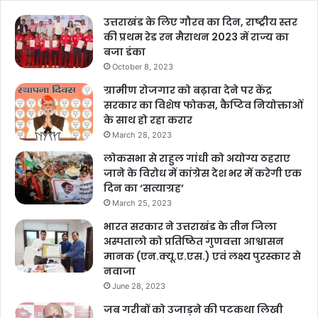
c
at
ai
p
ar
Copy URL
e
s
l
y
e
उत्तराखंड के लिए गौरव का दिन, राष्ट्रीय स्तर
की प्रथम रेड रन मैराथन 2023 में राज्य का
b
A
Li
बजा डंका
o
p
n
October 8, 2023
o
p
k
ग्रामीण रोजगार को बढ़ावा देने पर केंद्र
सरकार का विशेष फोकस, कैप्टिव नियोक्ताओं
k
के साथ हो रहा करार
March 28, 2023
लोकसभा से राहुल गांधी को अयोग्य ठहराए
जाने के विरोध में कांग्रेस देश भर में करेगी एक
दिन का ‘सत्याग्रह’
March 25, 2023
भारत सरकार ने उत्तराखंड के तीन जिला
अस्पतालो को प्रतिष्ठित गुणवत्ता आश्वासन
मानक (एन.क्यू.ए.एस.) एवं लक्ष्य पुरस्कार से
नवाजा
June 28, 2023
जब गरीबों को उजाड़ने की पटकथा लिखी