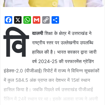
F
X
W
G
C
S
a
h
m
o
h
वि
c
at
ai
p
ar
द्यालयी
शिक्षा के क्षेत्र में उत्तराखंड ने
e
s
l
y
e
राष्ट्रीय स्तर पर उल्लेखनीय उपलब्धि
b
A
Li
हासिल की है। भारत सरकार द्वारा जारी
o
p
n
वर्ष 2024-25 की परफारमेंस ग्रेडिंग
o
p
k
k
इंडेक्स-2.0 (पीजीआई) रिपोर्ट में राज्य ने विभिन्न सूचकांकों
में कुल 584.5 अंक प्राप्त कर देशभर में 15वां स्थान
हासिल किया है। जबकि पिछले वर्ष उत्तराखंड पीजीआई
रैंकिंग में 24वें स्थान पर था। इसके अलावा राज्य ने अपनी