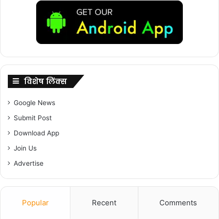
विशेष लिंक्स
Google News
Submit Post
Download App
Join Us
Advertise
F
X
W
G
C
S
a
h
m
o
h
Popular
Recent
Comments