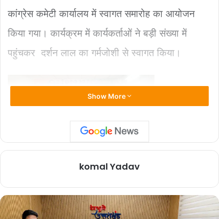
o
p
k
k
कांग्रेस कमेटी कार्यालय में स्वागत समारोह का आयोजन
किया गया। कार्यक्रम में कार्यकर्ताओं ने बड़ी संख्या में
पहुंचकर दर्शन लाल का गर्मजोशी से स्वागत किया।
Show More
इस अवसर पर प्रदेश कांग्रेस अध्यक्ष करन माहरा, पूर्व
komal Yadav
मुख्यमंत्री हरीश रावत, पूर्व सांसद प्रदीप टम्टा सहित
अनेक गणमान्य नेतागण एवं सैकडों की संख्या में कार्यकर्ता