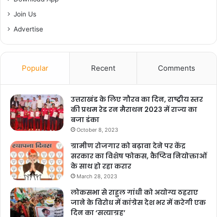
जोशी, प्रदेश उपाध्यक्ष सूर्यकान्त धस्माना, प्रदेश महामंत्री
Join Us
संगठन विजय सारस्वत, पूर्व मंत्री मंत्री प्रसाद नैथानी, पूरन
Advertise
सिंह रावत, महानगर कार्यकारी अध्यक्ष डाॅ0 जसविन्दर सिंह
गोगी, मीना बछवाण, मनोज कुमार, दिनेश मास्टर, सुखपाल
Popular
Recent
Comments
सिंह, यशपाल आर्य, इन्द्रपाल आर्य, दिनेश खत्री, सीताराम,
नेत्र पाल, जयसिंह गौतम आदि ने भी संबोधित किया।
उत्तराखंड के लिए गौरव का दिन, राष्ट्रीय स्तर
की प्रथम रेड रन मैराथन 2023 में राज्य का
कार्यक्रम का संचालन धनीलाल शाह ने भी संबोधित किया।
बजा डंका
October 8, 2023
F
X
W
G
C
S
ग्रामीण रोजगार को बढ़ावा देने पर केंद्र
सरकार का विशेष फोकस, कैप्टिव नियोक्ताओं
a
h
m
o
h
के साथ हो रहा करार
c
at
ai
p
ar
March 28, 2023
Copy URL
e
s
l
y
e
लोकसभा से राहुल गांधी को अयोग्य ठहराए
जाने के विरोध में कांग्रेस देश भर में करेगी एक
b
A
Li
दिन का ‘सत्याग्रह’