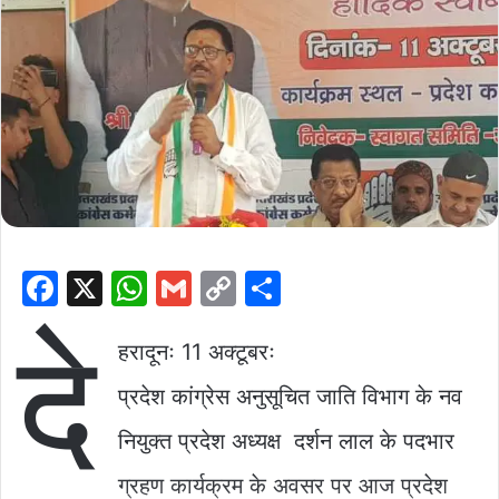
F
X
W
G
C
S
a
h
m
o
h
दे
c
at
ai
p
ar
हरादूनः 11 अक्टूबरः
e
s
l
y
e
प्रदेश कांग्रेस अनुसूचित जाति विभाग के नव
b
A
Li
नियुक्त प्रदेश अध्यक्ष दर्शन लाल के पदभार
o
p
n
ग्रहण कार्यक्रम के अवसर पर आज प्रदेश