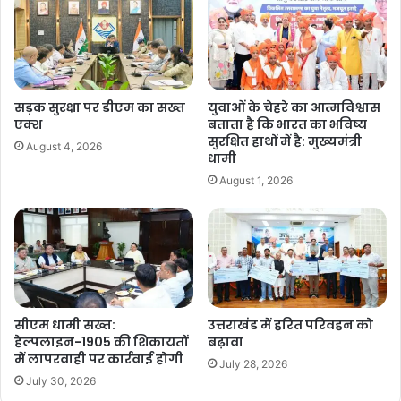
जानकारी उपलब्ध कराई जा सके।
F
X
W
G
C
S
a
h
m
o
h
सड़क सुरक्षा पर डीएम का सख्त
युवाओं के चेहरे का आत्मविश्वास
c
at
ai
p
ar
एक्श
बताता है कि भारत का भविष्य
Copy URL
e
s
l
y
e
सुरक्षित हाथों में है: मुख्यमंत्री
August 4, 2026
धामी
b
A
Li
August 1, 2026
o
p
n
o
p
k
k
सीएम धामी सख्त:
उत्तराखंड में हरित परिवहन को
हेल्पलाइन-1905 की शिकायतों
बढ़ावा
में लापरवाही पर कार्रवाई होगी
July 28, 2026
July 30, 2026