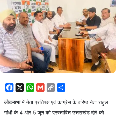
F
X
W
G
C
S
a
h
m
o
h
c
at
ai
p
ar
लोकसभा
में नेता प्रतिपक्ष एवं कांग्रेस के वरिष्ठ नेता राहुल
e
s
l
y
e
गांधी के 4 और 5 जून को प्रस्तावित उत्तराखंड दौरे को