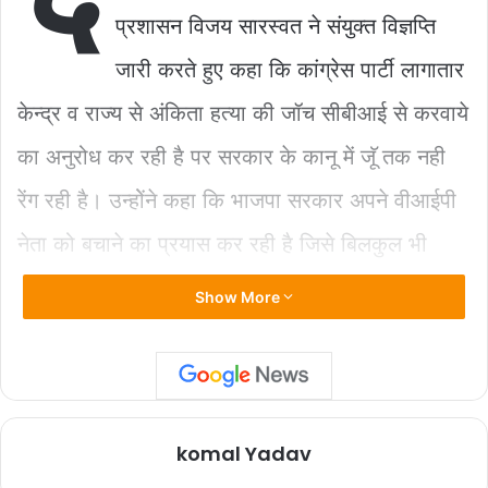
b
A
Li
प्रशासन विजय सारस्वत ने संयुक्त विज्ञप्ति
o
p
n
जारी करते हुए कहा कि कांग्रेस पार्टी लागातार
o
p
k
k
केन्द्र व राज्य से अंकिता हत्या की जॉच सीबीआई से करवाये
का अनुरोध कर रही है पर सरकार के कानू में जूॅ तक नही
रेंग रही है। उन्होेंने कहा कि भाजपा सरकार अपने वीआईपी
नेता को बचाने का प्रयास कर रही है जिसे बिलकुल भी
स्वीकार नही किया जायेगा। उन्होंने कहा कि उत्तराखण्ड की
Show More
एक मासूम बेटी अंकिता भण्डारी को बेरहमी से हत्या कर
चीला बैराज में धकेल दिया गया था, इस जधन्य हत्याकाण्ड से
केवल उत्तराखण्ड ही नही बल्कि पूरे देश की जनता उद्वेलित
komal Yadav
है। उन्होंने कहा कि कांग्रेस पार्टी लगातार केन्द्र व राज्य