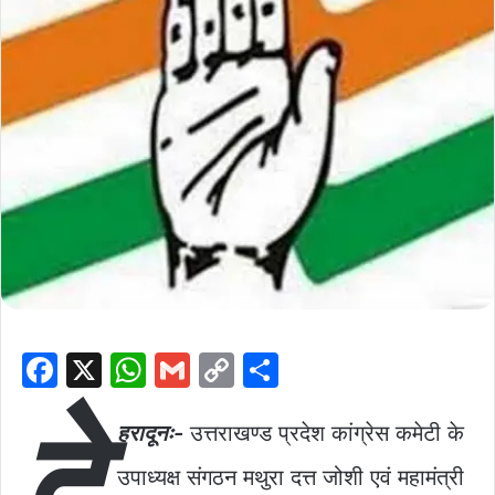
F
X
W
G
C
S
a
h
m
o
h
दे
c
at
ai
p
ar
हरादूनः-
उत्तराखण्ड प्रदेश कांग्रेस कमेटी के
e
s
l
y
e
उपाध्यक्ष संगठन मथुरा दत्त जोशी एवं महामंत्री