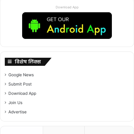
o
p
k
Download App
k
विशेष लिंक्स
Google News
Submit Post
Download App
Join Us
Advertise