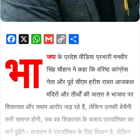
F
X
W
G
C
S
a
h
m
o
h
भा
c
at
ai
p
ar
जपा
के प्रदेश मीडिया प्रभारी मनवीर
e
s
l
y
e
सिंह चौहान ने कहा कि वरिष्ठ कांग्रेस
b
A
Li
नेता और पूर्व सीएम हरीश रावत आजकल
o
p
n
मंदिरों और तीर्थों की यात्रा मे भाजपा पर
o
p
k
k
शिकायत और तमाम आरोप जड़ रहे हैं, लेकिन उनकी बेचैनी
तभी समाप्त होगी, जब वह शिकायत के बजाय प्रायश्चित का
मार्ग ढूंढेंगे। सनातन मे प्रायश्चित के लिए विधान है, लेकिन