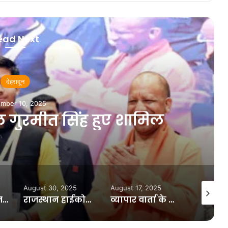
ead Next
देहरादून
mber 17, 2025
 अवैध निर्माण हटाने के निर्देश
August 17, 2025
March 22, 2026
December
े सरेंडर करने के आदेश के बाद आसाराम ने सेंट्रल जेल में किया सरेंडर,
व्यापार वार्ता के लिए अमेरिकी टीम का भारत दौरा स्थगित
UPPSC परीक्षा में ऋषिकेश की निवासी नेहा तिवारी ने मारी बाजी