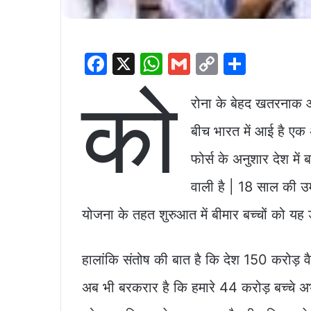
F
X
W
G
C
S
a
h
m
o
h
को
c
at
ai
p
ar
रोना के बेहद खतरनाक ओम
e
s
l
y
e
बीच भारत में आई है ए
b
A
Li
फोर्स के अनुशार देश में ब
o
p
n
वाली है | 18 साल की उम्
o
p
k
k
योजना के तहत शुरुआत में बीमार बच्चों को यह 
हालांकि संतोष की बात है कि देश 150 करोड़ वै
अब भी बरकरार है कि हमारे 44 करोड़ बच्चे अभ