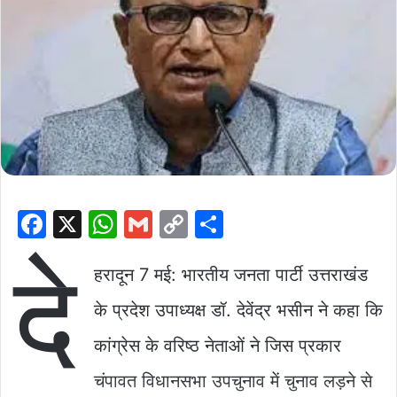
F
X
W
G
C
S
a
h
m
o
h
दे
c
at
ai
p
ar
हरादून 7 मई: भारतीय जनता पार्टी उत्तराखंड
e
s
l
y
e
के प्रदेश उपाध्यक्ष डॉ. देवेंद्र भसीन ने कहा कि
b
A
Li
कांग्रेस के वरिष्ठ नेताओं ने जिस प्रकार
o
p
n
चंपावत विधानसभा उपचुनाव में चुनाव लड़ने से
o
p
k