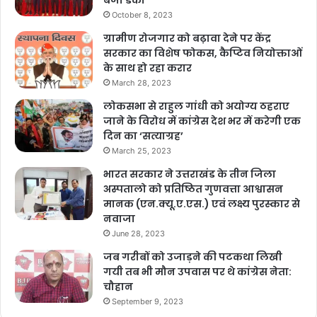
बजा डंका
October 8, 2023
महिला नौकरानी पीड़िता को पूछताछ के लिए बुलाया था।
ग्रामीण रोजगार को बढ़ावा देने पर केंद्र
सरकार का विशेष फोकस, कैप्टिव नियोक्ताओं
जोगीवाला चौकी के पुलिसकर्मी चोरी के एक म‌ामले में शक के
के साथ हो रहा करार
March 28, 2023
आधार पर महिला को पूछताछ के लिए चौकी उठाकर लाए।
लोकसभा से राहुल गांधी को अयोग्य ठहराए
जाने के विरोध में कांग्रेस देश भर में करेगी एक
परिजनों का आरोप है कि पुलिस ने सारी हदें पार करते हुए
दिन का ‘सत्याग्रह’
रातभर महिला को पीटा और थर्ड डिग्री टॉर्चर भी किया।
March 25, 2023
भारत सरकार ने उत्तराखंड के तीन जिला
जिसकी वजह से उसकी हालत नाजुक हो गई है।
अस्पतालो को प्रतिष्ठित गुणवत्ता आश्वासन
मानक (एन.क्यू.ए.एस.) एवं लक्ष्य पुरस्कार से
नवाजा
अस्पताल में कांग्रेस प्रदेश सचिव लकी राणा, महानगर
June 28, 2023
उपाध्यक्ष अभिषेक तिवारी, विजय प्रसाद, भट्टराई, रतन
जब गरीबों को उजाड़ने की पटकथा लिखी
गयी तब भी मौन उपवास पर थे कांग्रेस नेता:
सिंह रावत, नवीन सिंह, संदीप कुमार चौधरी आदि लोग
चौहान
September 9, 2023
पीड़ित महिला से मिलने अस्पताल पहुंचे जहां पर उन्होंने