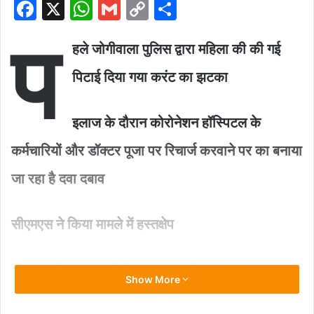
F
X
W
G
C
S
a
h
m
o
h
प
c
at
ai
p
ar
हले जोगीवाला पुलिस द्वारा महिला की की गई
e
s
l
y
e
पिटाई दिया गया करंट का झटका
b
A
Li
o
p
n
इलाज के दौरान कोरोनेशन हॉस्पिटल के
o
p
k
कर्मचारियों और डॉक्टर पूजा पर रिचार्ज करवाने पर का बनाया
k
जा रहा है दवा दबाव
सीएमएस ने किया मामले में हस्तक्षेप
आखिर महिला को क्यों दिया गया थर्ड डिग्री टॉर्चर???
Show More