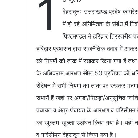
1
c
at
ai
p
ar
e
s
l
y
e
देहरादूनः-उत्तराखण्ड प्रदेष कांग्
b
A
Li
में हो रहे अनिमितता के संबंध में न
o
p
n
षिश्टमण्डल ने हरिद्वार त्रिस्तरीय 
o
p
k
k
हरिद्वार प्रषासन द्वारा राजनैतिक दबाव में आकर
को नियमों को ताक में रखकर किया गया हैं तथा 
के अधिकतम आरक्षण सीमा 50 प्रतिषत की धज्ज
रोटेषन में सभी नियमों का ताक पर रखकर मनमान
सभायें हैं जहां पर अगडी/पिछड़ी/अनुसूचित जाति
पंचायत व क्षेत्र पंचायत के आरक्षण व परिसीमन
का खुल्लम-खुल्ला उलंघन किया गया है। यही न
व परिसीमन देहरादून से किया गया है।