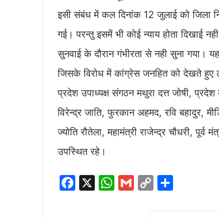
इसी संबंध में कल दिनांक 12 जुलाई को जिला निर
गई। परन्तु इसमें भी कोई न्याय होता दिखाई नही 
सुनवाई के दौरान गंभीरता से नही सुना गया। 
जिसके विरोध में कांग्रेस जनहित को देखते हु
प्रदेश उपाध्यक्ष संगठन मथुरा दत्त जोषी, प्रद
विरेन्द्र जाति, फुरकान अहमद, रवि बहादुर, मीडि
ज्योति रौतेला, महामंत्री राजेन्द्र चौधरी, पूर्
उपस्थित रहे।
F
X
W
G
C
S
a
h
m
o
h
c
at
ai
p
ar