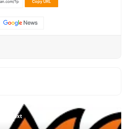
Copy URL
ead Next