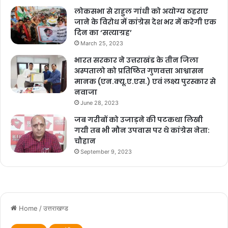
खाली कर दिया गया।
लोकसभा से राहुल गांधी को अयोग्य ठहराए
जाने के विरोध में कांग्रेस देश भर में करेगी एक
दिल्ली एक व्यक्ति को बिना किसी टेंडर के सीडी देनें का काम
दिन का ‘सत्याग्रह’
March 25, 2023
भाजपा सरकार द्वारा किया गया एवं गुपचुप तरिके से उक्त
भारत सरकार ने उत्तराखंड के तीन जिला
व्यक्ति को उत्तराखण्ड के लोगों की खून पसीनें की कमाई 14
अस्पतालो को प्रतिष्ठित गुणवत्ता आश्वासन
मानक (एन.क्यू.ए.एस.) एवं लक्ष्य पुरस्कार से
लाख रूपये देनें का काम भाजपा सरकार द्वारा किया गया।
नवाजा
June 28, 2023
जहां एक ओर पूरेप्रदेश में भाजपा सरकार स्वरोजगार की
जब गरीबों को उजाड़ने की पटकथा लिखी
बात करती है ठीक उसके विपरित राज्य में आनें वाले
गयी तब भी मौन उपवास पर थे कांग्रेस नेता:
चौहान
अतिथियों को स्मृती चिह्न गुजरात में निर्मित घड़ियां दी जा रही
September 9, 2023
हैं जबकी पूरे भारत वर्श में उत्तराखण्ड के स्मृति चिहन
अतिथियों को देनें का काम किया जाता है। जब इस बारें में
बद्रीनाथ समिति के अध्यक्ष अजेन्द्र अजय से पूछा जाता है