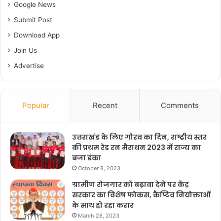
Google News
मुख्य कारण भाजपा की कमजोर रोजगार निति है, हरिद्वार
Submit Post
कुंभ में कोरोना टेस्टिंग घोटाला जिससे की पूरे भारत में
Download App
उत्तराखण्ड की छवि धूमिल हुयी थी उस पर भाजपा द्वारा कोई
Join Us
Advertise
ठोस कार्रवाही न किया जाना इंगित करता है की भाजपा के
लोग इस घोटाले में स्वयं लिप्त है।
Popular
Recent
Comments
निरंतर गैस पेट्रोल डीजल खद्य सामग्री की दरो में बेतहाषा
वृद्धी किये जानें से आम आदमी की कमर तोड़नें का काम कर
उत्तराखंड के लिए गौरव का दिन, राष्ट्रीय स्तर
की प्रथम रेड रन मैराथन 2023 में राज्य का
रही है।
बजा डंका
उन्होनें कहा देवस्थानम बोर्ड के गठन की भनक लगते ही
October 8, 2023
ग्रामीण रोजगार को बढ़ावा देने पर केंद्र
बद्री केदार समिति का खजाना रातों रात भाजपा के लोगों
सरकार का विशेष फोकस, कैप्टिव नियोक्ताओं
के साथ हो रहा करार
की मिलिभगत से 8 सदस्यों को 10-10 लाख देकर खजाना
March 28, 2023