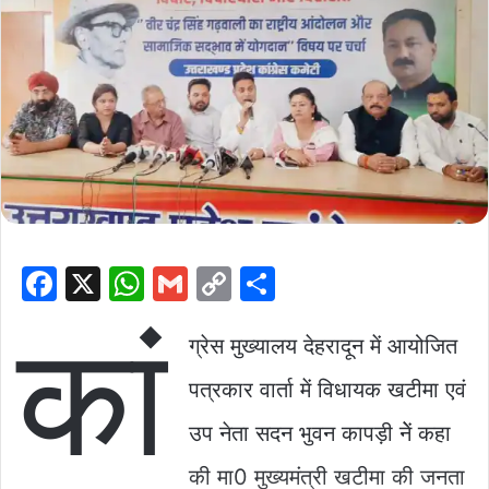
F
X
W
G
C
S
a
h
m
o
h
कां
c
at
ai
p
ar
ग्रेस मुख्यालय देहरादून में आयोजित
e
s
l
y
e
पत्रकार वार्ता में विधायक खटीमा एवं
b
A
Li
उप नेता सदन भुवन कापड़ी नेें कहा
o
p
n
की मा0 मुख्यमंत्री खटीमा की जनता