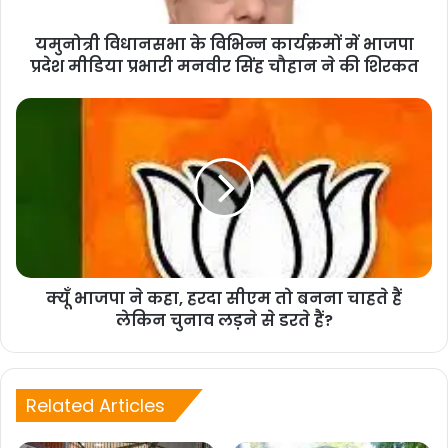
हैं । वहाँ हाल में दलबदल कर आए यशपाल आर्य और उनके
यमुनोत्री विधानसभा के विभिन्न कार्यक्रमों में भाजपा
लोगों को महत्व दिया जा रहा है और उनके जैसे कर्मठ
प्रदेश मीडिया प्रभारी मनवीर सिंह चौहान ने की शिरकत
कार्यकर्ताओं को दरकिनार किया जा रहा है ।
भाजपा में शामिल होने वालों में प्रमुख रूप में नैनीताल से
डूंगर सिंह, ब्लॉक अध्यक्ष कॉंग्रेस कोटाबाग, नवीन चन्द्र
नाइनवल, विजय कुमार, हरीश आर्य, गोधन सिंह व टिहरी से
साहब सिंह कुमाईं पूर्व कनिष्ठ प्रमुख, जाख्नीधार, केशव रावत
पूर्व ब्लॉक अध्यक्ष, सुंदर सिंह रावत पूर्व क्षेत्र पंचायत
क्यूँ भाजपा ने कहा, हरदा सीएम तो बनना चाहते हैं
लेकिन चुनाव लड़ने से डरते हैं?
सदस्य, राजीव सेमवाल पूर्व ब्लॉक कार्यकारी अध्यक्ष, रोशन
लाल ग्राम प्रधान ग्राम गढ़, श्रीमति मनीषा पँवार, श्रीमति
Related Articles
संगीता पेन्यूली पूर्व प्रधान जीवाला ग्राम, जीत सिंह