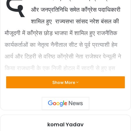
दे
b
A
Li
और जनप्रतिनिधि समेत कॉंग्रेस पदाधिकारी
o
p
n
शामिल हुए राज्यसभा सांसद नरेश बंसल की
o
p
k
k
मौजूदगी में कॉंग्रेस छोड़ भाजपा में शामिल हुए राजनैतिक
कार्यकर्ताओं का नेतृत्व नैनीताल सीट से पूर्व प्रत्याशी हेम
आर्य और टिहरी से वरिष्ठ कोंग्रेसी नेता राजेश्वर पेन्यूली ने
किया राजधानी के एक निजी होटल में सादगी से हुए इस
जॉइनिंग कार्यक्रम में नरेश बंसल के अतिरिक्त श्री ज्योति
Show More
प्रसाद गेरोला, प्रदेश प्रवक्ता सुरेश जोशी ने पार्टी में शामिल
होने वाले नेताओं का फूल माला पहनाकर स्वागत किया ।इस
अवसर पर मौजूद पत्रकारों से बात करते हुए नरेश बंसल ने
komal Yadav
शामिल होने वाले सभी लोगों का स्वागत करते हुए कहा कि