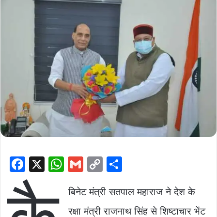
F
X
W
G
C
S
a
h
m
o
h
कै
c
at
ai
p
ar
बिनेट मंत्री सतपाल महाराज ने देश के
e
s
l
y
e
रक्षा मंत्री राजनाथ सिंह से शिष्टाचार भेंट