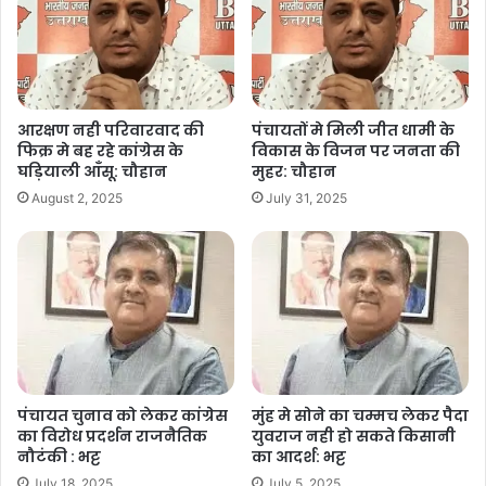
Copy URL
e
s
l
y
e
b
A
Li
o
p
n
o
p
k
आरक्षण नही परिवारवाद की
पंचायतों मे मिली जीत धामी के
फिक्र मे बह रहे कांग्रेस के
विकास के विजन पर जनता की
k
घड़ियाली आँसू: चौहान
मुहर: चौहान
August 2, 2025
July 31, 2025
पंचायत चुनाव को लेकर कांग्रेस
मुंह मे सोने का चम्मच लेकर पैदा
का विरोध प्रदर्शन राजनैतिक
युवराज नही हो सकते किसानी
नौटंकी : भट्ट
का आदर्श: भट्ट
July 18, 2025
July 5, 2025