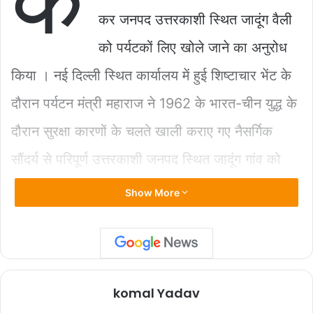
b
A
Li
कर जनपद उत्तरकाशी स्थित जादूंग वैली
o
p
n
को पर्यटकों लिए खोले जाने का अनुरोध
o
p
k
k
किया । नई दिल्ली स्थित कार्यालय में हुई शिष्टाचार भेंट के
दौरान पर्यटन मंत्री महाराज ने 1962 के भारत-चीन युद्ध के
दौरान सुरक्षा कारणों के चलते खाली कराए गए नैसर्गिक
सौंदर्य से परिपूर्ण उत्तरकाशी जनपद स्थित जादूंग गांव को
पर्यटन की दृष्टि से खोलने का अनुरोध किया। रक्षा मंत्री ने
Show More
महाराज से कहा कि वह इस संबंध में शीघ्र प्रस्ताव बनाकर
उन्हें दें। निश्चित रूप से इस पर विचार किया जाएगा।
komal Yadav
महाराज ने रक्षा मंत्री राजनाथ सिंह से हरिद्वार में