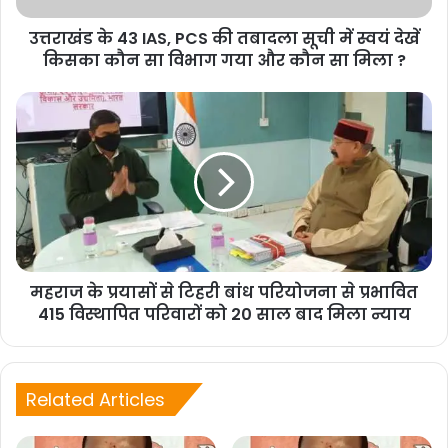
हल्द्वानी में शीघ्र ही भर्ती कैंप आयोजित किए जाने चाहिए।
उत्तराखंड के 43 IAS, PCS की तबादला सूची में स्वयं देखें
किसका कौन सा विभाग गया और कौन सा मिला ?
महराज के प्रयासों से टिहरी बांध परियोजना से प्रभावित
415 विस्थापित परिवारों को 20 साल बाद मिला न्याय
F
X
W
G
C
S
Related Articles
a
h
m
o
h
c
at
ai
p
ar