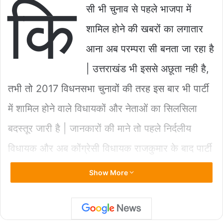
कि
c
at
ai
p
ar
सी भी चुनाव से पहले भाजपा में
e
s
l
y
e
शामिल होने की खबरों का लगातार
b
A
Li
आना अब परम्परा सी बनता जा रहा है
o
p
n
| उत्तराखंड भी इससे अछूता नही है,
o
p
k
k
तभी तो 2017 विधनसभा चुनावों की तरह इस बार भी पार्टी
में शामिल होने वाले विधायकों और नेताओं का सिलसिला
बदस्तूर जारी है | जानकारों की माने तो पहले निर्दलीय
विधायक और अब कोंग्रेसी विधायक राजकुमार के बाद पार्टी
में बड़े नामों के आने का सिलसिला यही नहीं थमने वाला है |
Show More
भाजपा प्रवेश की पाइप लाइन में अभी कुछ और विधायक
और नेता भी शामिल हैं जो बस संघटन की हरी झंडी का