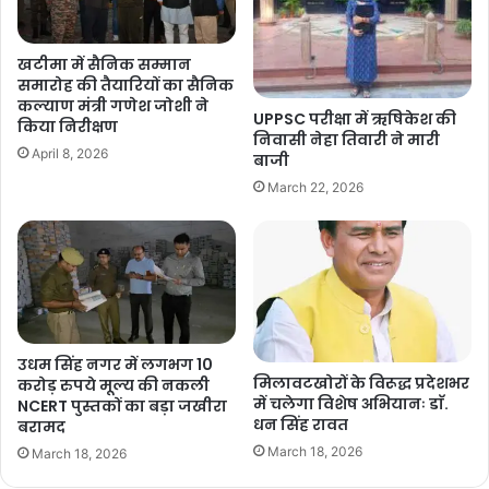
आर्थिक रूप से दिल्ली सरकार के अधिक बोझकारी नहीं है |
लेकिन कोर्ट में वादे से मुकरने की बात करना केजरीवाल और
खटीमा में सैनिक सम्मान
समारोह की तैयारियों का सैनिक
आप पार्टी की इमेज को बड़ा डेंट लगा सकता है, विशेषकर
कल्याण मंत्री गणेश जोशी ने
UPPSC परीक्षा में ऋषिकेश की
किया निरीक्षण
निवासी नेहा तिवारी ने मारी
पंजाब और उत्तराखंड में होने वाले चुनावों में |
April 8, 2026
बाजी
March 22, 2026
F
X
W
G
C
S
a
h
m
o
h
c
at
ai
p
ar
उधम सिंह नगर में लगभग 10
मिलावटखोरों के विरूद्ध प्रदेशभर
करोड़ रुपये मूल्य की नकली
Copy URL
e
s
l
y
e
में चलेगा विशेष अभियानः डाॅ.
NCERT पुस्तकों का बड़ा जखीरा
धन सिंह रावत
बरामद
b
A
Li
March 18, 2026
March 18, 2026
o
p
n