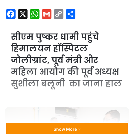
F
X
W
G
C
S
a
h
m
o
h
c
at
ai
p
ar
सीएम पुष्कर धामी पहुंचे
e
s
l
y
e
हिमालयन हॉस्पिटल
b
A
Li
जौलीग्रांट, पूर्व मंत्री और
o
p
n
o
p
k
महिला आयोग की पूर्व अध्यक्ष
k
सुशीला बलूनी का जाना हाल
Show More