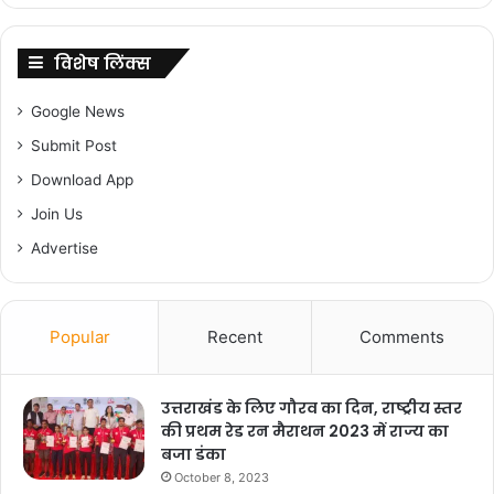
आन्दोलनकारियों ने अपने प्राणों की आहुति तक दे दी थी।
परन्तु आज जिस प्रकार भाजपा की सरकार में महिलाओं
विशेष लिंक्स
आये दिन बलात्कार एवं हत्या जैसे जघन्य अपराध किये जा
Google News
रहे हैं उससे पूरा उत्तराखण्ड अपने को लज्जित महसूस कर
Submit Post
रहा है। उन्होनें सरकार से मांग की है कि अंकिता भण्डारी
Download App
Join Us
प्रकरण के दोषियों के खिलाफ कठोर से कठोर कार्रवाई की
Advertise
जाए जो महिला अपराध करने वालों के लिए एक नजीर
साबित हो।
Popular
Recent
Comments
उत्तराखंड के लिए गौरव का दिन, राष्ट्रीय स्तर
की प्रथम रेड रन मैराथन 2023 में राज्य का
बजा डंका
October 8, 2023