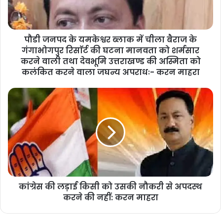
का लाभ कोर्ट में मिलेगा कि विधानसभा अध्यक्ष के कार्यों की
जांच किसी भी अधिकारी, कर्मचारी से नहीं कराई जा सकती
पौडी जनपद के यमकेश्वर ब्लाक में चीला बैराज के
गंगाभोगपुर रिसाॅर्ट की घटना मानवता को शर्मसार
और जिन नेताओं वा रसूखदार लोगों ने अपने परिजनों की
करने वाली तथा देवभूमि उत्तराखण्ड की अस्मिता को
विधानसभा में नौकरी लगवाई है उनके खिलाफ क्या कार्रवाई
कलंकित करने वाला जघन्य अपराधः- करन माहरा
होगी यह हमारा बड़ा प्रश्न है साथ ही कांग्रेस पार्टी का
उद्देश्य किसी को नौकरी से हटाना नहीं है अपितु भ्रष्ट
नौकरशाहों व नेताओं को जनता के सामने एक्सपोज करना है
लोगों ने अपने रसूख अपनी ताकत अपनी हैसियत का
इस्तेमाल करते हुए जनता को छलने का काम किया और
कांग्रेस की लड़ाई किसी को उसकी नौकरी से अपदस्थ
अपने चहेतों को बैकडोर के माध्यम से नौकरियां दिलाने का
करने की नहीं: करन माहरा
अनैतिक काम किया। उन्होंने कहा कि कांग्रेस पार्टी लगातार